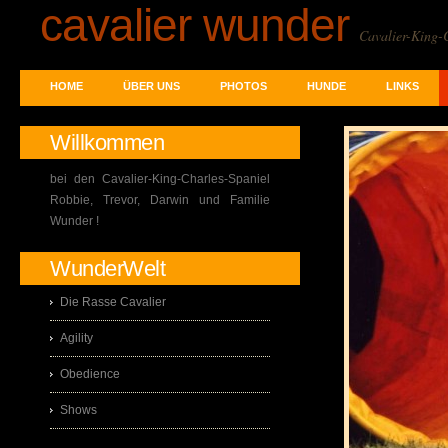
cavalier wunder
Cavalier-King-
HOME
ÜBER UNS
PHOTOS
HUNDE
LINKS
Willkommen
bei den Cavalier-King-Charles-Spaniel
Robbie, Trevor, Darwin und Familie
Wunder !
WunderWelt
Die Rasse Cavalier
Agility
Obedience
Shows