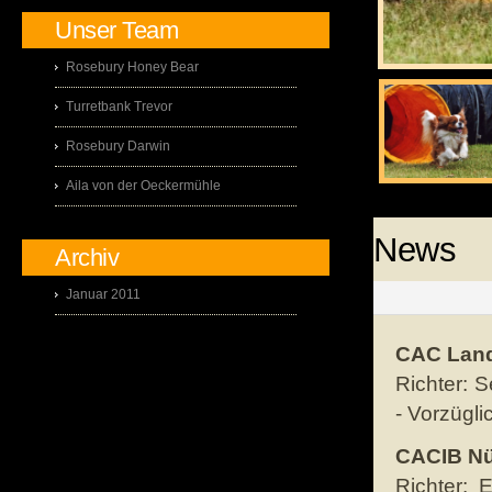
Unser Team
Rosebury Honey Bear
Turretbank Trevor
Rosebury Darwin
Aila von der Oeckermühle
News
Archiv
Januar 2011
CAC Land
Richter: S
- Vorzügl
CACIB Nü
Richter: 